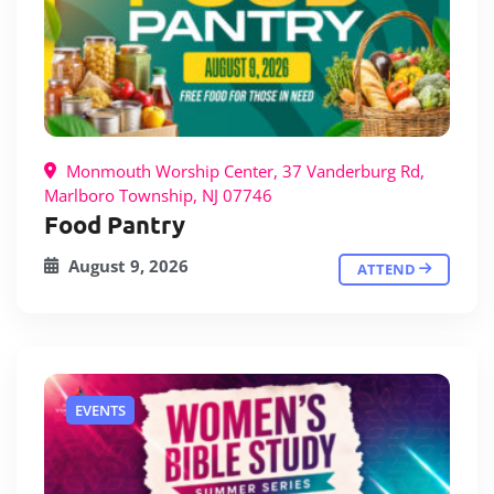
Monmouth Worship Center, 37 Vanderburg Rd,
Marlboro Township, NJ 07746
Food Pantry
August 9, 2026
ATTEND
EVENTS