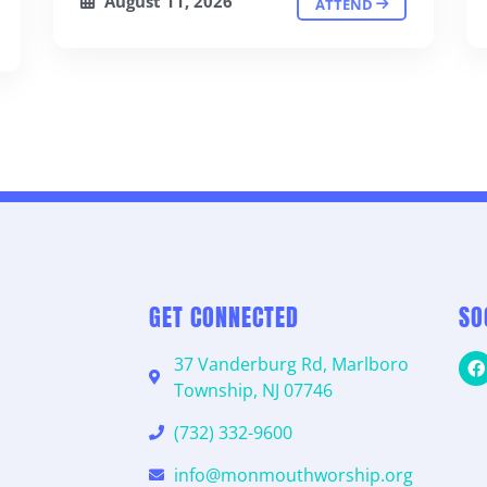
August 11, 2026
ATTEND
GET CONNECTED
SO
37 Vanderburg Rd, Marlboro
Township, NJ 07746
(732) 332-9600
info@monmouthworship.org