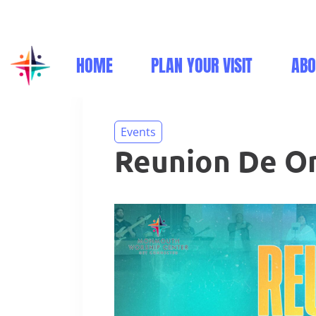
(732) 332-9600
info@monmouthworship.org
Sunday - 10:00 AM Engl
HOME
PLAN YOUR VISIT
ABO
Events
Reunion De O