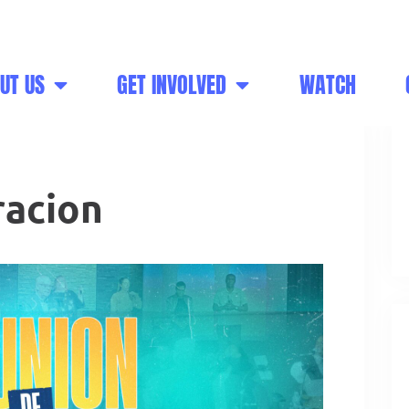
ish
Sunday - 12:30 PM Spanish
UT US
GET INVOLVED
WATCH
racion