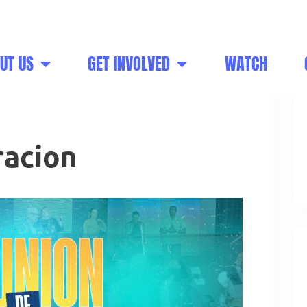
ish
Sunday - 12:30 PM Spanish
UT US
GET INVOLVED
WATCH
racion