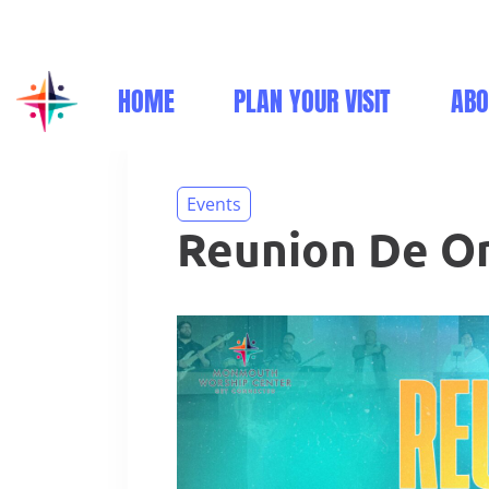
(732) 332-9600
info@monmouthworship.org
Sunday - 10:00 AM Engl
HOME
PLAN YOUR VISIT
ABO
Events
Reunion De O