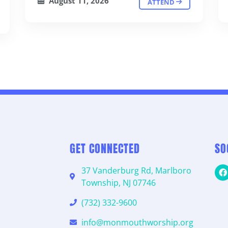
August 11, 2026
ATTEND
GET CONNECTED
SO
37 Vanderburg Rd, Marlboro
Township, NJ 07746
(732) 332-9600
info@monmouthworship.org