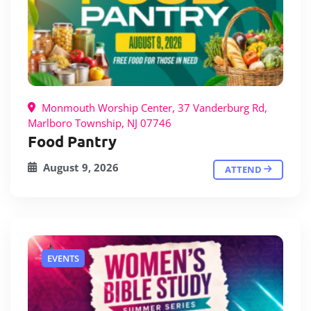
Monmouth Worship Center, 37 Vanderburg Rd,
Marlboro Township, NJ 07746
Food Pantry
August 9, 2026
ATTEND
EVENTS